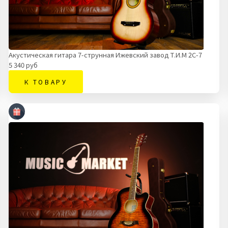
Акустическая гитара 7-струнная Ижевский завод Т.И.М 2C-7
5 340 руб
К ТОВАРУ