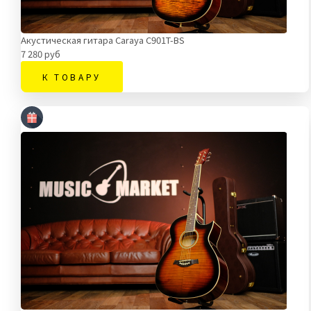
Акустическая гитара Caraya C901T-BS
7 280 руб
К ТОВАРУ