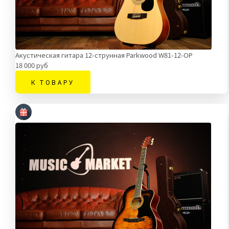
Акустическая гитара 12-струнная Parkwood W81-12-OP
18 000 руб
К ТОВАРУ